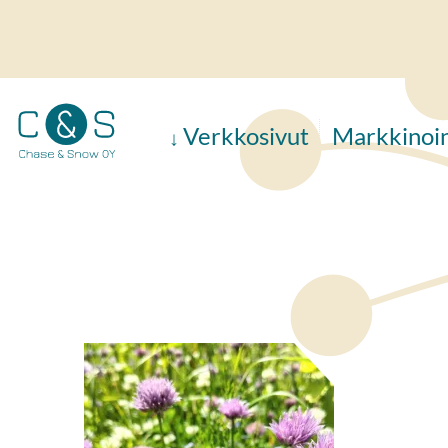
Hyppää
pääsisältöön
Verkkosivut
Markkinoin