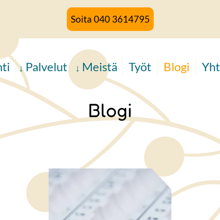
Soita 040 3614795
ti
Palvelut
Meistä
Työt
Blogi
Yht
Blogi