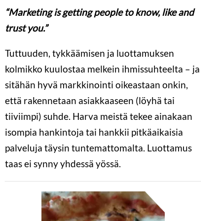
“Marketing is getting people to know, like and
trust you.”
Tuttuuden, tykkäämisen ja luottamuksen
kolmikko kuulostaa melkein ihmissuhteelta – ja
sitähän hyvä markkinointi oikeastaan onkin,
että rakennetaan asiakkaaseen (löyhä tai
tiiviimpi) suhde. Harva meistä tekee ainakaan
isompia hankintoja tai hankkii pitkäaikaisia
palveluja täysin tuntemattomalta. Luottamus
taas ei synny yhdessä yössä.