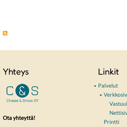
Sivutus
Yhteys
Linkit
Palvelut
Verkkosi
Vastuul
Nettisi
Ota yhteyttä!
Printti