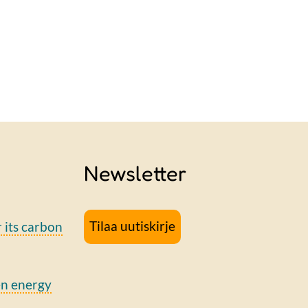
Newsletter
Tilaa uutiskirje
r its carbon
en energy