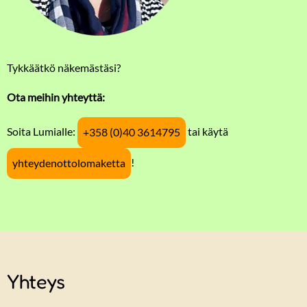
Tykkäätkö näkemästäsi?
Ota meihin yhteyttä:
Soita Lumialle:
tai käytä
+358 (0)40 3614795
!
yhteydenottolomaketta
Yhteys