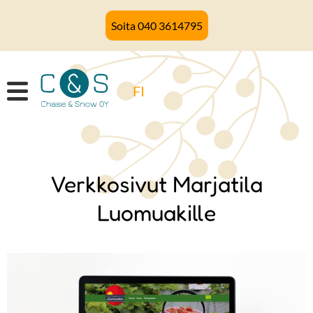
Hyppää
Soita 040 3614795
pääsisältöön
FI
Verkkosivut Marjatila
Luomuakille