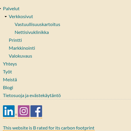
Palvelut
Verkkosivut
Vastuullisuuskartoitus
Nettisivuklinikka
Printti
Markkinointi
Valokuvaus
Yhteys
Työt
Meistä
Blogi
Tietosuoja ja evästekäytäntö
This website is B rated for its carbon footprint